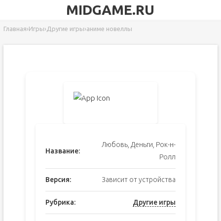
MIDGAME.RU
Главная
›
Игры
›
Другие игры
›
аниме новеллы
Любовь, Деньги, Рок-н-
Название:
Ролл
Версия:
Зависит от устройства
Рубрика:
Другие игры