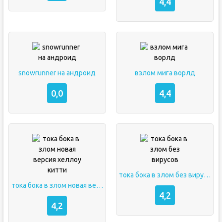
4,4
snowrunner на андроид
взлом мига ворлд
0,0
4,4
тока бока в злом без вирусов
тока бока в злом новая версия хеллоу китти
4,2
4,2