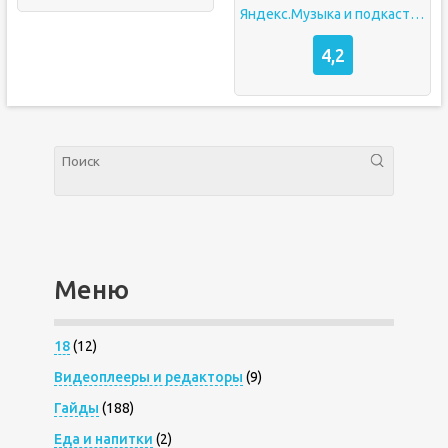
Яндекс.Музыка и подкасты – скачивайте и слушайте (Yandex Music) взлом
4,2
Меню
18
(12)
Видеоплееры и редакторы
(9)
Гайды
(188)
Еда и напитки
(2)