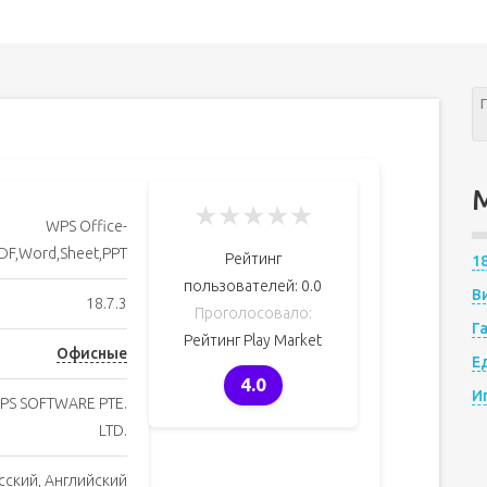
★
★
★
★
★
WPS Office-
DF,Word,Sheet,PPT
Рейтинг
1
пользователей:
0.0
В
18.7.3
Проголосовало:
Г
Рейтинг Play Market
Офисные
Е
4.0
И
PS SOFTWARE PTE.
LTD.
сский, Английский