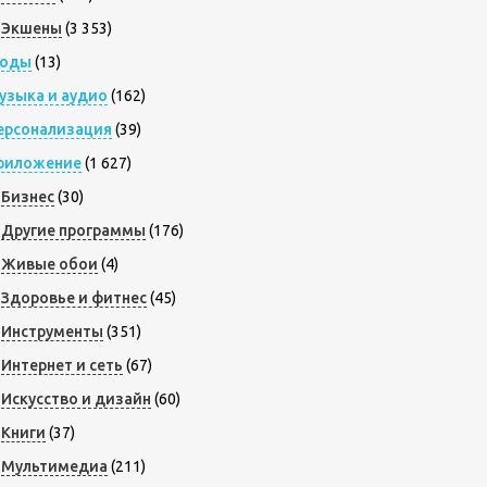
Экшены
(3 353)
оды
(13)
узыка и аудио
(162)
ерсонализация
(39)
риложение
(1 627)
Бизнес
(30)
Другие программы
(176)
Живые обои
(4)
Здоровье и фитнес
(45)
Инструменты
(351)
Интернет и сеть
(67)
Искусство и дизайн
(60)
Книги
(37)
Мультимедиа
(211)