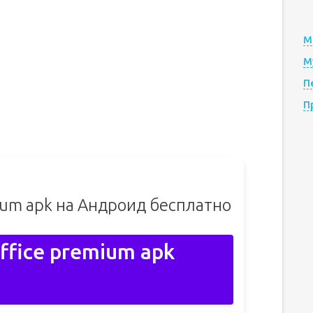
М
М
П
П
ium apk на Андроид бесплатно
ffice premium apk