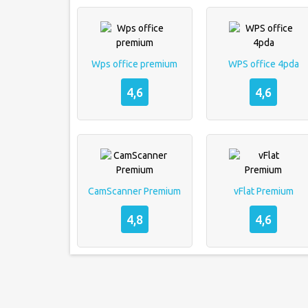
Wps office premium
WPS office 4pda
4,6
4,6
CamScanner Premium
vFlat Premium
4,8
4,6