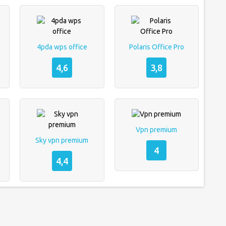
4pda wps office
Polaris Office Pro
4,6
3,8
Vpn premium
Sky vpn premium
4
4,4