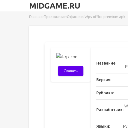
MIDGAME.RU
Главная
›
Приложение
›
Офисные
›
Wps office premium apk
Название:
P
Скачать
Версия:
Рубрика:
W
Разработчик:
Языки:
Ру