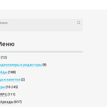
Меню
8
(12)
идеоплееры и редакторы
(9)
айды
(188)
да и напитки
(2)
гры
(10 245)
RPG
(111)
Аркады
(657)