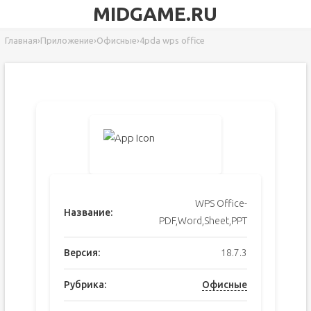
MIDGAME.RU
Главная
›
Приложение
›
Офисные
›
4pda wps office
WPS Office-
Название:
PDF,Word,Sheet,PPT
Версия:
18.7.3
Рубрика:
Офисные