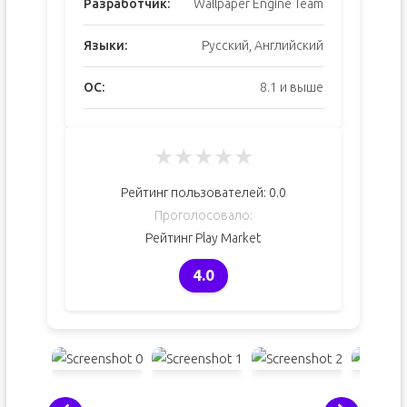
Разработчик:
Wallpaper Engine Team
Языки:
Русский, Английский
ОС:
8.1 и выше
★
★
★
★
★
Рейтинг пользователей:
0.0
Проголосовало:
Рейтинг Play Market
4.0