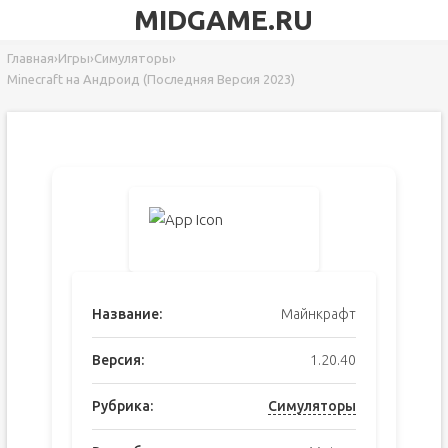
MIDGAME.RU
Главная
›
Игры
›
Симуляторы
›
Minecraft на Андроид (Последняя Версия 2023)
Название:
Майнкрафт
Версия:
1.20.40
Рубрика:
Симуляторы