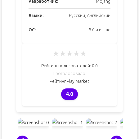
Разработчик:
Mojang
Языки:
Русский, Английский
ОС:
5.0 и выше
★
★
★
★
★
Рейтинг пользователей:
0.0
Проголосовало:
Рейтинг Play Market
4.0