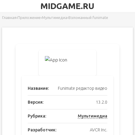
MIDGAME.RU
Главная
›
Приложение
›
Мультимедиа
›
Взломанный funimate
Название:
Funimate редактор видео
Версия:
13.2.0
Рубрика:
Мультимедиа
Разработчик:
AVCR Inc.