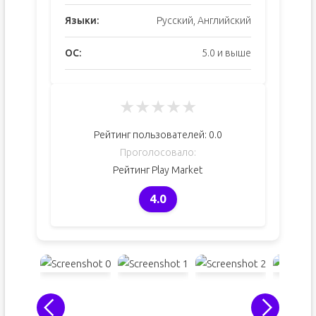
Языки:
Русский, Английский
ОС:
5.0 и выше
★
★
★
★
★
Рейтинг пользователей:
0.0
Проголосовало:
Рейтинг Play Market
4.0