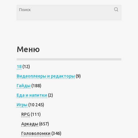
Меню
18
(12)
Видеоплееры и редакторы
(9)
Гайды
(188)
Еда и напитки
(2)
Игры
(10 245)
RPG
(111)
Аркады
(657)
Головоломки
(346)