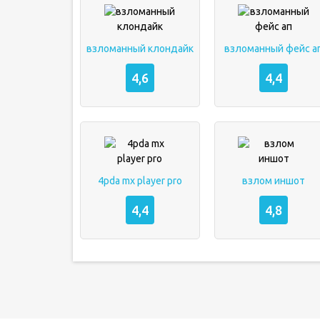
взломанный клондайк
взломанный фейс а
4,6
4,4
4pda mx player pro
взлом иншот
4,4
4,8