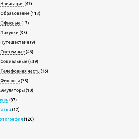
Навигация
(47)
Образование
(113)
Офисные
(17)
Покупки
(35)
Путешествия
(9)
Системные
(46)
Социальные
(239)
Телефонная часть
(16)
Финансы
(75)
Эмуляторы
(10)
вязь
(87)
татьи
(12)
отография
(120)