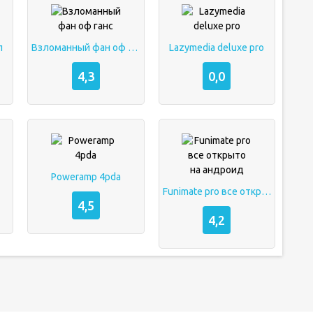
п
Взломанный фан оф ганс
Lazymedia deluxe pro
4,3
0,0
Poweramp 4pda
Funimate pro все открыто на андроид
4,5
4,2