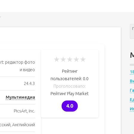
т
★
★
★
★
★
art: редактор фото
и видео
Рейтинг
1
пользователей:
0.0
В
24.4.3
Проголосовало:
Г
Рейтинг Play Market
Мультимедиа
Е
4.0
И
PicsArt, Inc.
сский, Английский