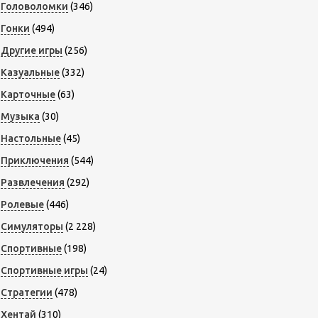
Головоломки
(346)
Гонки
(494)
Другие игры
(256)
Казуальные
(332)
Карточные
(63)
Музыка
(30)
Настольные
(45)
Приключения
(544)
Развлечения
(292)
Ролевые
(446)
Симуляторы
(2 228)
Спортивные
(198)
Спортивные игры
(24)
Стратегии
(478)
Хентай
(310)