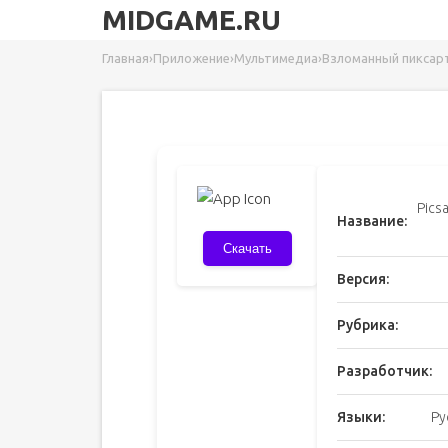
MIDGAME.RU
Главная
›
Приложение
›
Мультимедиа
›
Взломанный пиксар
Pics
Название:
Скачать
Версия:
Рубрика:
Разработчик:
Языки:
Ру