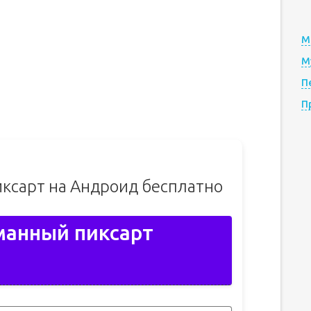
М
М
П
П
ксарт на Андроид бесплатно
манный пиксарт