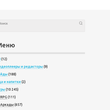
Меню
8
(12)
идеоплееры и редакторы
(9)
айды
(188)
да и напитки
(2)
гры
(10 245)
RPG
(111)
Аркады
(657)