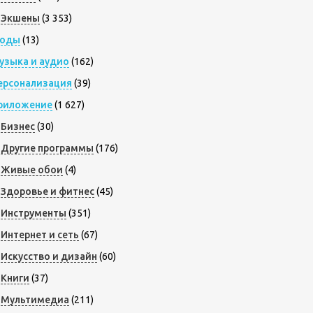
Экшены
(3 353)
оды
(13)
узыка и аудио
(162)
ерсонализация
(39)
риложение
(1 627)
Бизнес
(30)
Другие программы
(176)
Живые обои
(4)
Здоровье и фитнес
(45)
Инструменты
(351)
Интернет и сеть
(67)
Искусство и дизайн
(60)
Книги
(37)
Мультимедиа
(211)