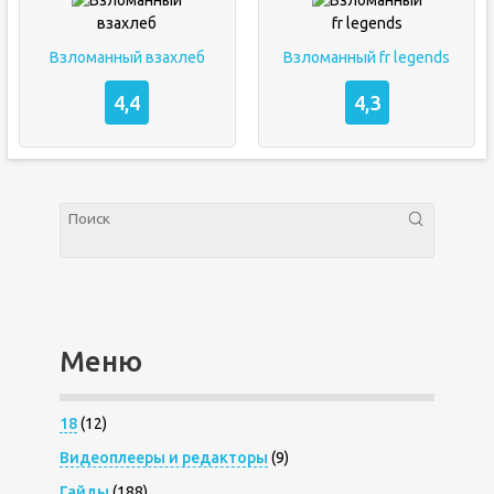
Взломанный взахлеб
Взломанный fr legends
4,4
4,3
Меню
18
(12)
Видеоплееры и редакторы
(9)
Гайды
(188)