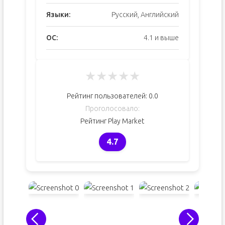
Языки:
Русский, Английский
ОС:
4.1 и выше
★
★
★
★
★
Рейтинг пользователей:
0.0
Проголосовало:
Рейтинг Play Market
4.7