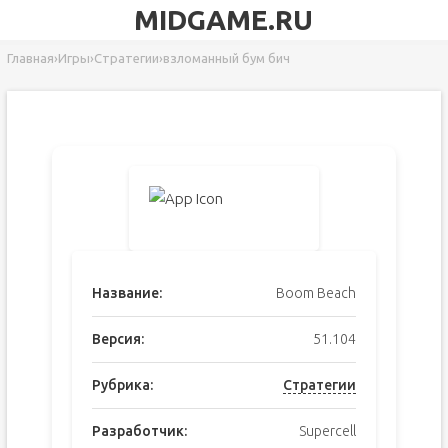
MIDGAME.RU
Главная
›
Игры
›
Стратегии
›
взломанный бум бич
Название:
Boom Beach
Версия:
51.104
Рубрика:
Стратегии
Разработчик:
Supercell