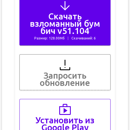
Скачать
взломанный бум
бич v51.104
Размер: 128.00Мб
Скачиваний: 6
Запросить
обновление
Установить из
Google Play