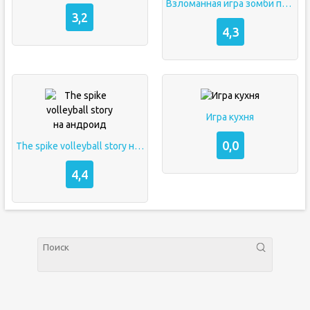
Взломанная игра зомби против растений 2
3,2
4,3
Игра кухня
0,0
The spike volleyball story на андроид
4,4