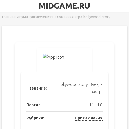
MIDGAME.RU
Главная
›
Игры
›
Приключения
›
Взломанная игра hollywood story
Hollywood Story: Звезда
Название:
моды
Версия:
11.14.8
Рубрика:
Приключения