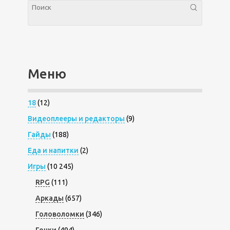
Меню
18
(12)
Видеоплееры и редакторы
(9)
Гайды
(188)
Еда и напитки
(2)
Игры
(10 245)
RPG
(111)
Аркады
(657)
Головоломки
(346)
Гонки
(494)