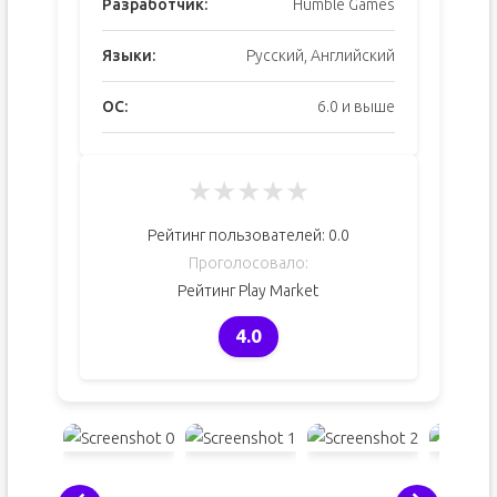
Разработчик:
Humble Games
Языки:
Русский, Английский
ОС:
6.0 и выше
★
★
★
★
★
Рейтинг пользователей:
0.0
Проголосовало:
Рейтинг Play Market
4.0