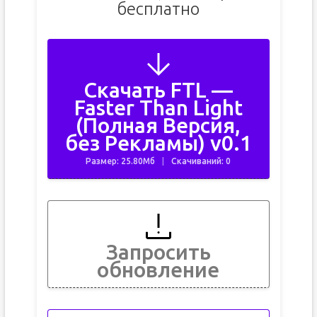
бесплатно
Скачать FTL —
Faster Than Light
(Полная Версия,
без Рекламы) v0.1
Размер: 25.80Мб
Скачиваний: 0
Запросить
обновление