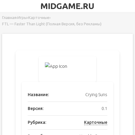
MIDGAME.RU
Главная
›
Игры
›
Карточные
›
FTL — Faster Than Light (Полная Версия, без Рекламы)
Название:
Crying Suns
Версия:
0.1
Рубрика:
Карточные