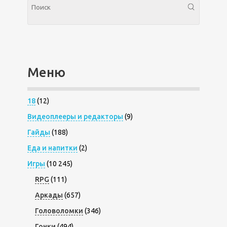
Меню
18
(12)
Видеоплееры и редакторы
(9)
Гайды
(188)
Еда и напитки
(2)
Игры
(10 245)
RPG
(111)
Аркады
(657)
Головоломки
(346)
Гонки
(494)