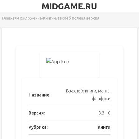
MIDGAME.RU
Главная
›
Приложение
›
Книги
›
Взахлёб полная версия
Взахлеб: книги, манга,
Название:
фанфики
Версия:
3.3.10
Рубрика:
Книги