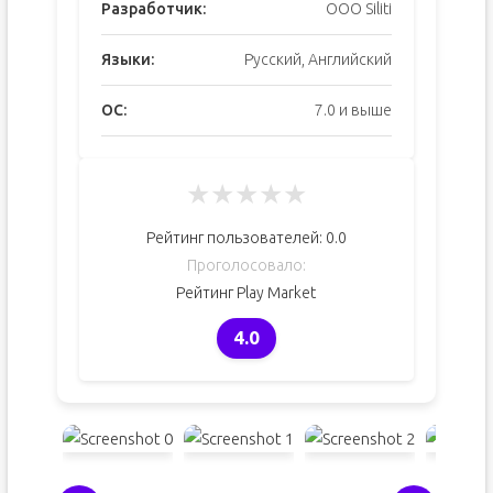
Разработчик:
OOO Siliti
Языки:
Русский, Английский
ОС:
7.0 и выше
★
★
★
★
★
Рейтинг пользователей:
0.0
Проголосовало:
Рейтинг Play Market
4.0