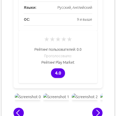
Языки:
Русский, Английский
ОС:
9 и выше
★
★
★
★
★
Рейтинг пользователей:
0.0
Проголосовало:
Рейтинг Play Market
4.0