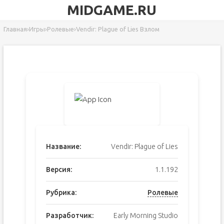
MIDGAME.RU
Главная
›
Игры
›
Ролевые
›
Vendir: Plague of Lies Взлом
Название:
Vendir: Plague of Lies
Версия:
1.1.192
Рубрика:
Ролевые
Разработчик:
Early Morning Studio