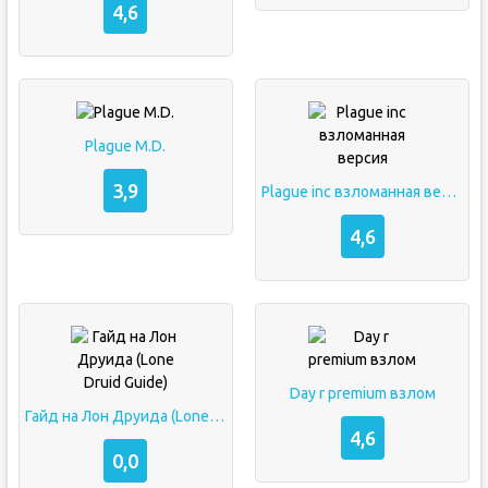
4,6
Plague M.D.
3,9
Plague inc взломанная версия
4,6
Day r premium взлом
Гайд на Лон Друида (Lone Druid Guide)
4,6
0,0