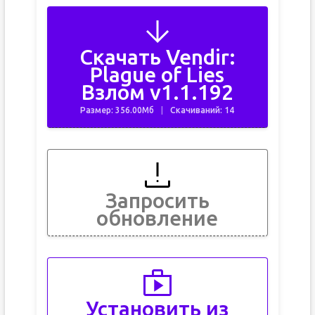
Скачать Vendir:
Plague of Lies
Взлом v1.1.192
Размер: 356.00Мб
Скачиваний: 14
Запросить
обновление
Установить из