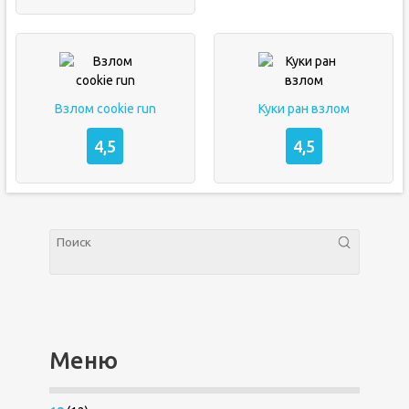
Взлом cookie run
Куки ран взлом
4,5
4,5
Меню