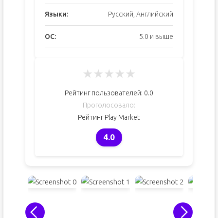
Языки:
Русский, Английский
ОС:
5.0 и выше
★
★
★
★
★
Рейтинг пользователей:
0.0
Проголосовало:
Рейтинг Play Market
4.0