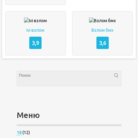
Ivi взлом
Взлом бмх
3,9
3,6
Меню
18
(12)