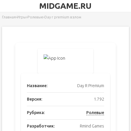
MIDGAME.RU
Главная
›
Игры
›
Ролевые
›
Day r premium взлом
Название:
Day R Premium
Версия:
1.792
Рубрика:
Ролевые
Разработчик:
Rmind Games