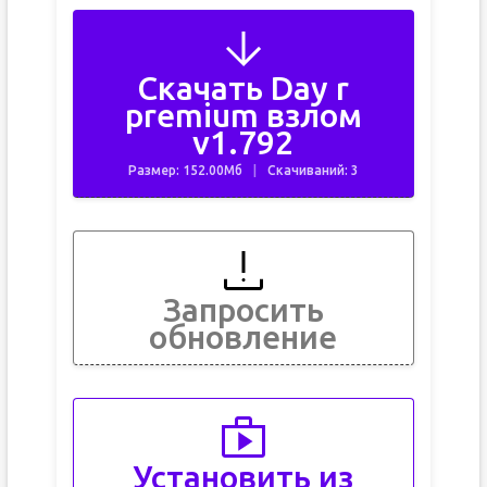
Скачать Day r
premium взлом
v1.792
Размер: 152.00Мб
Скачиваний: 3
Запросить
обновление
Установить из