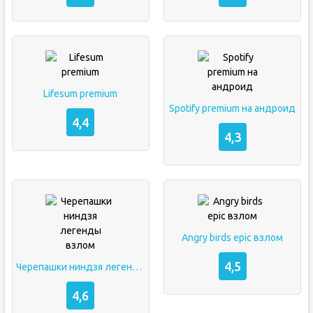
Lifesum premium
Spotify premium на андроид
4,4
4,3
Angry birds epic взлом
4,5
Черепашки ниндзя легенды взлом
4,6