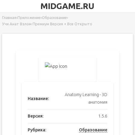
MIDGAME.RU
Главная
›
Приложение
›
Образование
›
Учи Анат Взлом Премиум Версия + Все Открыто
Anatomy Learning - 3D
Название:
анатомия
Версия:
1.5.6
Рубрика:
Образование