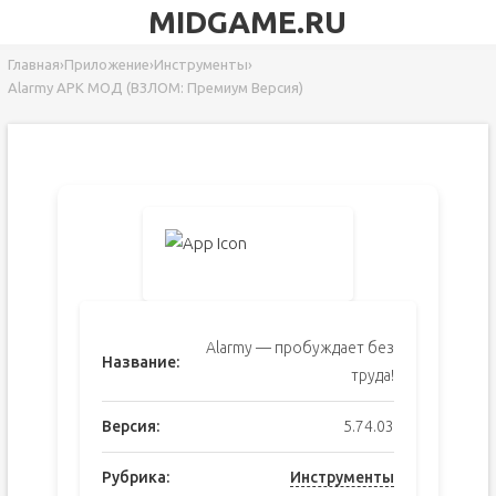
MIDGAME.RU
Главная
›
Приложение
›
Инструменты
›
Alarmy APK МОД (ВЗЛОМ: Премиум Версия)
Alarmy — пробуждает без
Название:
труда!
Версия:
5.74.03
Рубрика:
Инструменты