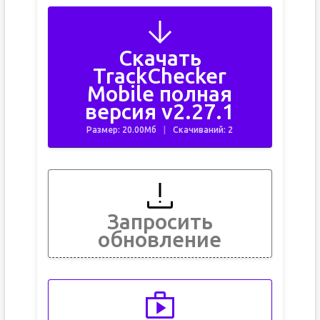
Скачать
TrackChecker
Mobile полная
версия v2.27.1
Размер: 20.00Мб
Скачиваний: 2
Запросить
обновление