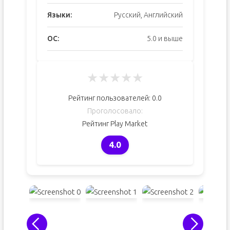
Языки:
Русский, Английский
ОС:
5.0 и выше
★
★
★
★
★
Рейтинг пользователей:
0.0
Проголосовало:
Рейтинг Play Market
4.0