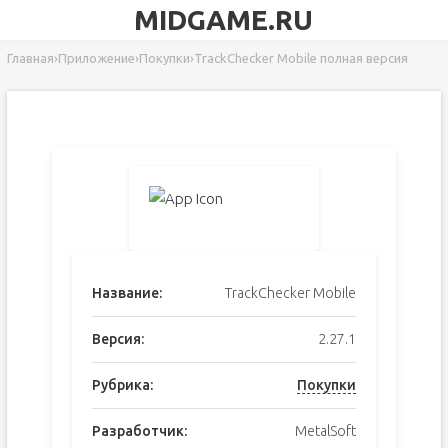
MIDGAME.RU
Главная
›
Приложение
›
Покупки
›
TrackChecker Mobile полная версия
Название:
TrackChecker Mobile
Версия:
2.27.1
Рубрика:
Покупки
Разработчик:
MetalSoft