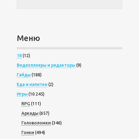
Меню
18
(12)
Видеоплееры и редакторы
(9)
Гайды
(188)
Еда и напитки
(2)
Игры
(10 245)
RPG
(111)
Аркады
(657)
Головоломки
(346)
Гонки
(494)