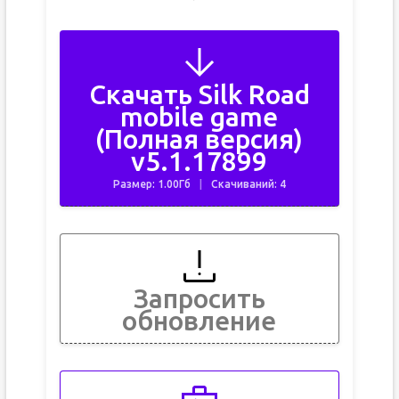
Скачать Silk Road
mobile game
(Полная версия)
v5.1.17899
Размер: 1.00Гб
Скачиваний: 4
Запросить
обновление