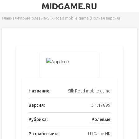
MIDGAME.RU
Главная
›
Игры
›
Ролевые
›
Silk Road mobile game (Полная версия)
Название:
Silk Road mobile game
Версия:
5.1.17899
Рубрика:
Ролевые
Разработчик:
U1Game HK