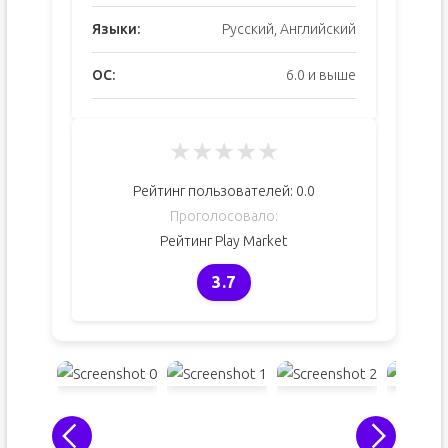
Языки:
Русский, Английский
ОС:
6.0 и выше
★
★
★
★
★
Рейтинг пользователей:
0.0
Проголосовало:
Рейтинг Play Market
3.7