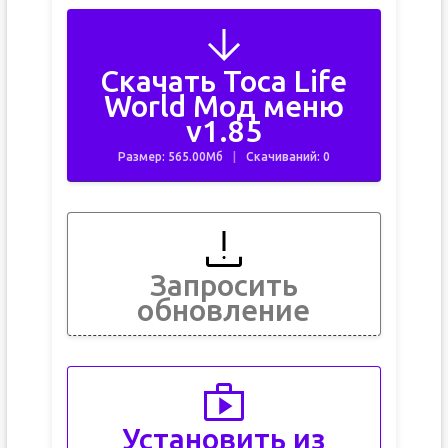
Скачать Toca Life
World Мод меню
v1.85
Размер: 565.00Мб
Скачиваний: 0
Запросить
обновление
Установить из