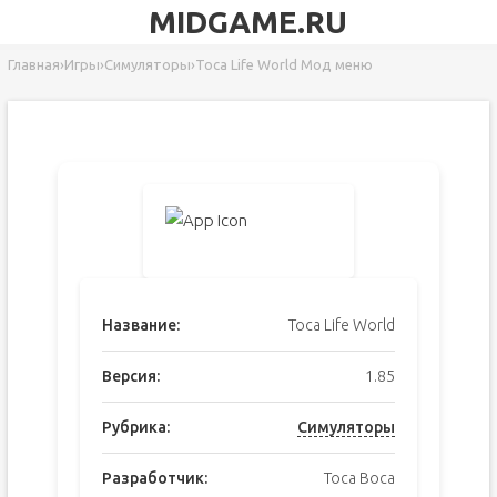
MIDGAME.RU
Главная
›
Игры
›
Симуляторы
›
Toca Life World Мод меню
Название:
Toca Life World
Версия:
1.85
Рубрика:
Симуляторы
Разработчик:
Toca Boca