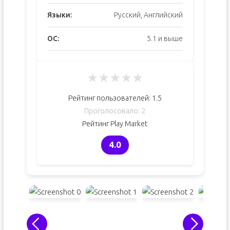
Языки:
Русский, Английский
ОС:
5.1 и выше
★
★
★
★
★
Рейтинг пользователей:
1.5
Проголосовало:
2
Рейтинг Play Market
4.0