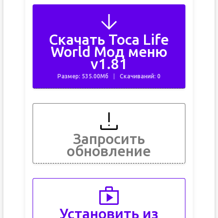
Скачать Toca Life
World Мод меню
v1.81
Размер: 535.00Мб
Скачиваний: 0
Запросить
обновление
Установить из