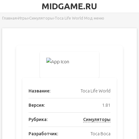
MIDGAME.RU
Главная
›
Игры
›
Симуляторы
›
Toca Life World Мод меню
Название:
Toca Life World
Версия:
1.81
Рубрика:
Симуляторы
Разработчик:
Toca Boca