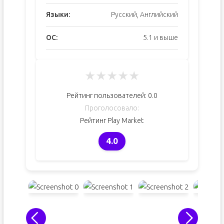
Языки:
Русский, Английский
ОС:
5.1 и выше
★
★
★
★
★
Рейтинг пользователей:
0.0
Проголосовало:
Рейтинг Play Market
4.0