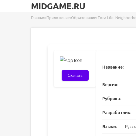
MIDGAME.RU
Главная
›
Приложение
›
Образование
›
Toca Life: Neighborh
Название:
Скачать
Версия:
Рубрика:
Разработчик:
Языки:
Русск