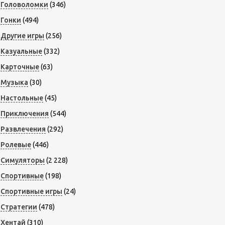
Головоломки
(346)
Гонки
(494)
Другие игры
(256)
Казуальные
(332)
Карточные
(63)
Музыка
(30)
Настольные
(45)
Приключения
(544)
Развлечения
(292)
Ролевые
(446)
Симуляторы
(2 228)
Спортивные
(198)
Спортивные игры
(24)
Стратегии
(478)
Хентай
(310)