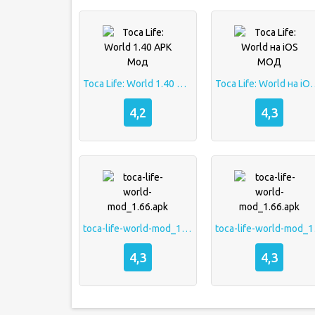
Toca Life: World 1.40 APK Мод
Toca Life: Wor
4,2
4,3
toca-life-world-mod_1.66.apk
toca-
4,3
4,3