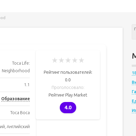
ood
★
★
★
★
★
Toca Life:
Neighborhood
Рейтинг пользователей:
1
0.0
В
1.1
Проголосовало:
Г
Рейтинг Play Market
Образование
Е
4.0
И
Toca Boca
ий, Английский