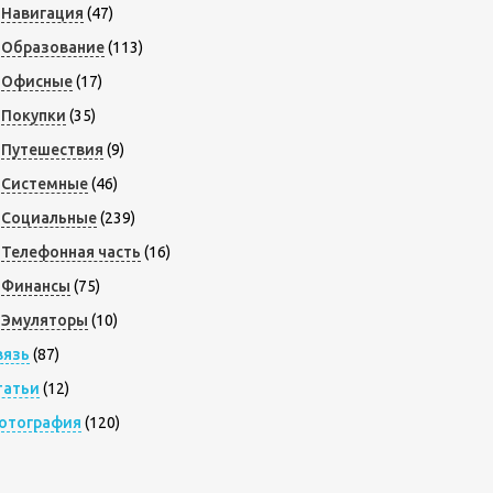
Навигация
(47)
Образование
(113)
Офисные
(17)
Покупки
(35)
Путешествия
(9)
Системные
(46)
Социальные
(239)
Телефонная часть
(16)
Финансы
(75)
Эмуляторы
(10)
вязь
(87)
татьи
(12)
отография
(120)