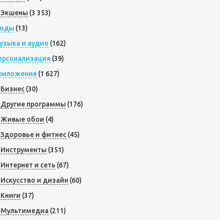
Экшены
(3 353)
оды
(13)
узыка и аудио
(162)
ерсонализация
(39)
риложение
(1 627)
Бизнес
(30)
Другие программы
(176)
Живые обои
(4)
Здоровье и фитнес
(45)
Инструменты
(351)
Интернет и сеть
(67)
Искусство и дизайн
(60)
Книги
(37)
Мультимедиа
(211)