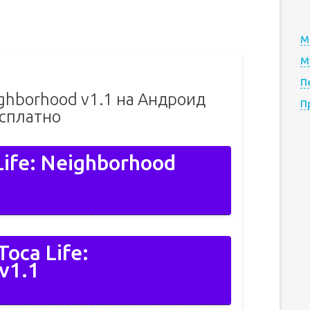
М
М
П
eighborhood v1.1 на Андроид
П
сплатно
Life: Neighborhood
oca Life:
v1.1