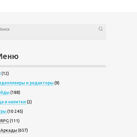
Меню
8
(12)
идеоплееры и редакторы
(9)
айды
(188)
да и напитки
(2)
гры
(10 245)
RPG
(111)
Аркады
(657)