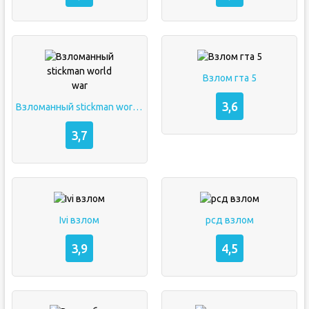
Взлом гта 5
3,6
Взломанный stickman world war
3,7
Ivi взлом
рсд взлом
3,9
4,5