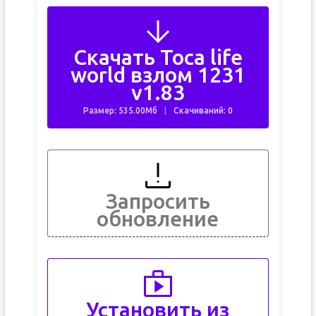
Скачать Toca life
world взлом 1231
v1.83
Размер: 535.00Мб
Скачиваний: 0
Запросить
обновление
Установить из