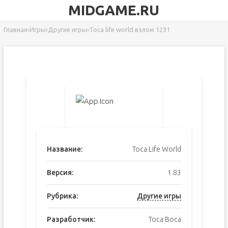
MIDGAME.RU
Главная
›
Игры
›
Другие игры
›
Toca life world взлом 1231
Название:
Toca Life World
Версия:
1.83
Рубрика:
Другие игры
Разработчик:
Toca Boca