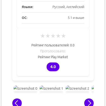
Языки:
Русский, Английский
ОС:
5.1 и выше
★
★
★
★
★
Рейтинг пользователей:
0.0
Проголосовало:
Рейтинг Play Market
4.0