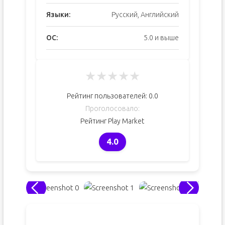
Языки:
Русский, Английский
ОС:
5.0 и выше
★
★
★
★
★
Рейтинг пользователей:
0.0
Проголосовало:
Рейтинг Play Market
4.0