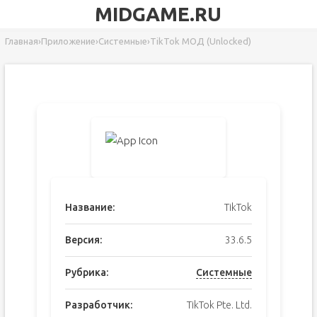
MIDGAME.RU
Главная
›
Приложение
›
Системные
›
TikTok МОД (Unlocked)
Название:
TikTok
Версия:
33.6.5
Рубрика:
Системные
Разработчик:
TikTok Pte. Ltd.