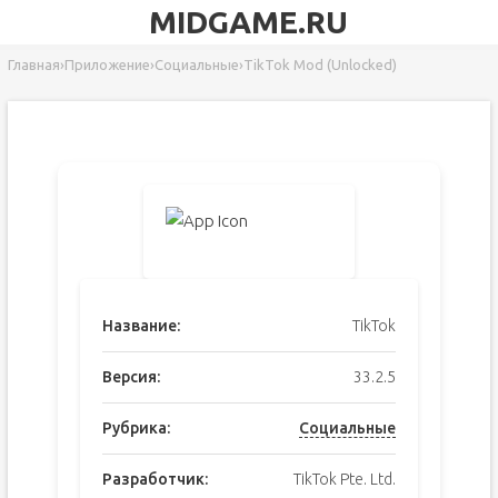
MIDGAME.RU
Главная
›
Приложение
›
Социальные
›
TikTok Mod (Unlocked)
Название:
TikTok
Версия:
33.2.5
Рубрика:
Социальные
Разработчик:
TikTok Pte. Ltd.