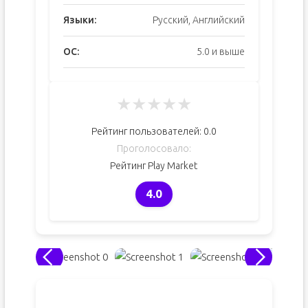
Языки:
Русский, Английский
ОС:
5.0 и выше
★
★
★
★
★
Рейтинг пользователей:
0.0
Проголосовало:
Рейтинг Play Market
4.0