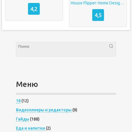
House Flipper: Home Design, Renovation Games взлом бесплатные покупки
4,2
4,5
Меню
18
(12)
Видеоплееры и редакторы
(9)
Гайды
(188)
Еда и напитки
(2)