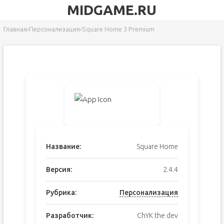
MIDGAME.RU
Главная
›
Персонализация
›
Square Home 3 Premium
Название:
Square Home
Версия:
2.4.4
Рубрика:
Персонализация
Разработчик:
ChYK the dev