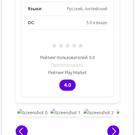
Языки:
Русский, Английский
ОС:
5.0 и выше
★
★
★
★
★
Рейтинг пользователей:
0.0
Проголосовало:
Рейтинг Play Market
4.0