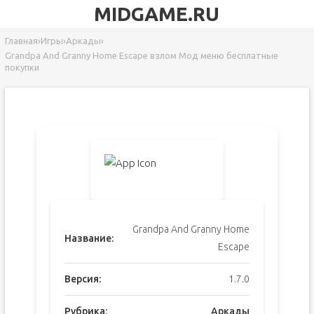
MIDGAME.RU
Главная
›
Игры
›
Аркады
›
Grandpa And Granny Home Escape взлом Мод меню бесплатные
покупки
Grandpa And Granny Home
Название:
Escape
Версия:
1.7.0
Рубрика:
Аркады