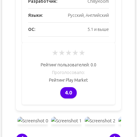
Разработчик:
ChillyRoom
Языки:
Русский, Английский
ОС:
5.1 и выше
★
★
★
★
★
Рейтинг пользователей:
0.0
Проголосовало:
Рейтинг Play Market
4.0