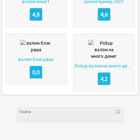
взлом иншот
взлом бункер 2021
4,8
4,6
взлом блэк раша
Pickup взлом на много денег
0,0
4,2