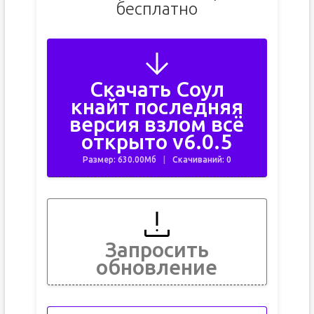
бесплатно
Скачать Соул
кнайт последняя
версия взлом всё
открыто v6.0.5
Размер: 630.00Мб
Скачиваний: 0
Запросить
обновление