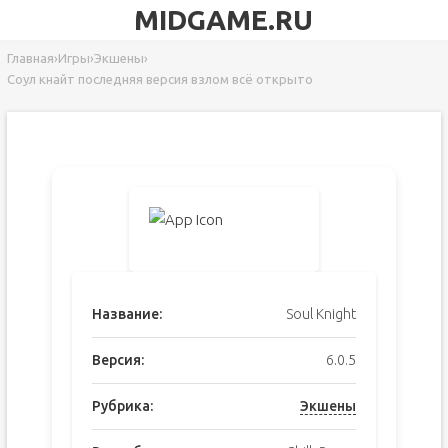
MIDGAME.RU
Главная
›
Игры
›
Экшены
›
Соул кнайт последняя версия взлом всё открыто
Название:
Soul Knight
Версия:
6.0.5
Рубрика:
Экшены