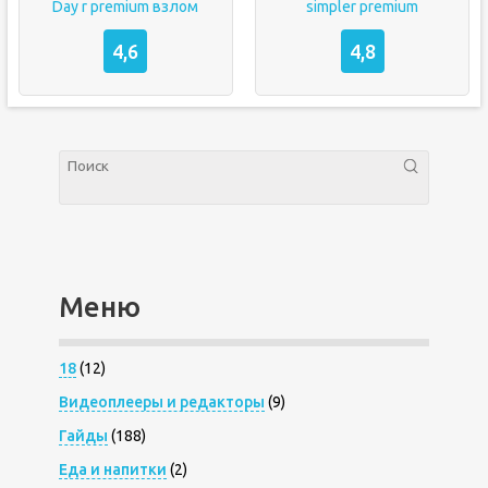
Day r premium взлом
simpler premium
4,6
4,8
Меню
18
(12)
Видеоплееры и редакторы
(9)
Гайды
(188)
Еда и напитки
(2)