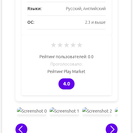
Языки:
Русский, Английский
ОС:
2.3 и выше
★
★
★
★
★
Рейтинг пользователей:
0.0
Проголосовало:
Рейтинг Play Market
4.0