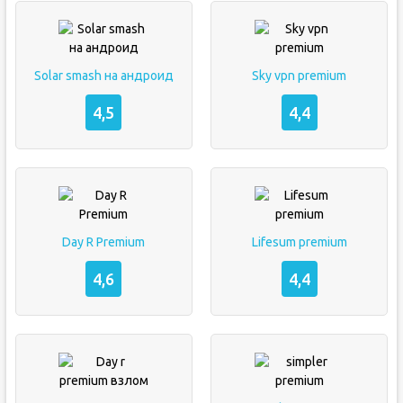
Solar smash на андроид
Sky vpn premium
4,5
4,4
Day R Premium
Lifesum premium
4,6
4,4