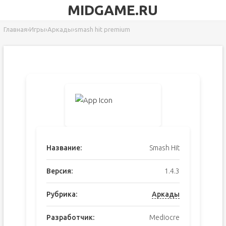
MIDGAME.RU
Главная
›
Игры
›
Аркады
›
smash hit premium
Название:
Smash Hit
Версия:
1.4.3
Рубрика:
Аркады
Разработчик:
Mediocre