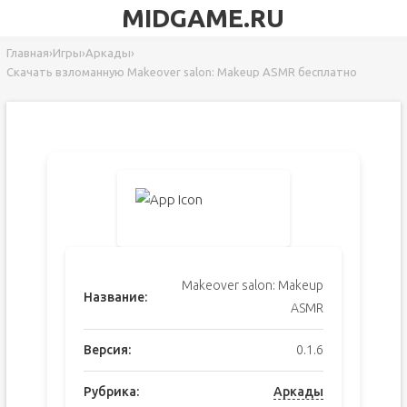
MIDGAME.RU
Главная
›
Игры
›
Аркады
›
Скачать взломанную Makeover salon: Makeup ASMR бесплатно
Makeover salon: Makeup
Название:
ASMR
Версия:
0.1.6
Рубрика:
Аркады