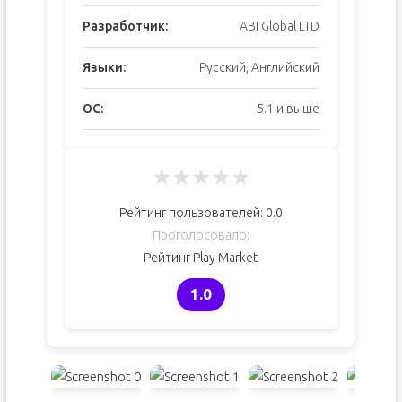
Разработчик:
ABI Global LTD
Языки:
Русский, Английский
ОС:
5.1 и выше
★
★
★
★
★
Рейтинг пользователей:
0.0
Проголосовало:
Рейтинг Play Market
1.0