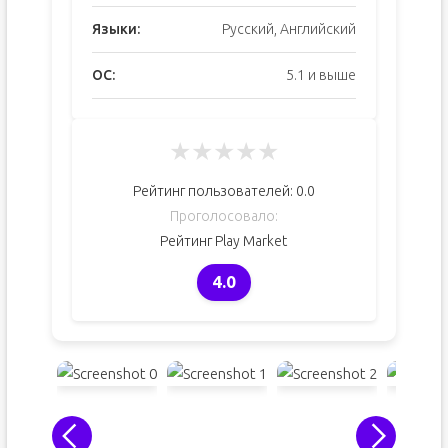
Языки:
Русский, Английский
ОС:
5.1 и выше
★
★
★
★
★
Рейтинг пользователей:
0.0
Проголосовало:
Рейтинг Play Market
4.0