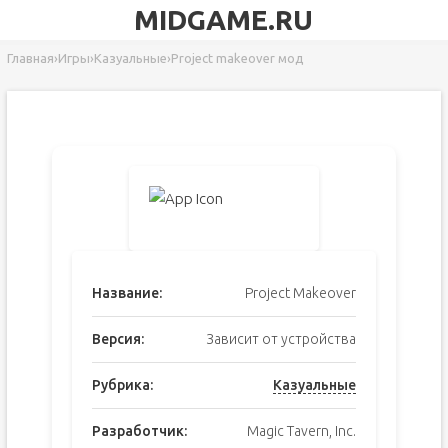
MIDGAME.RU
Главная
›
Игры
›
Казуальные
›
Project makeover мод
Название:
Project Makeover
Версия:
Зависит от устройства
Рубрика:
Казуальные
Разработчик:
Magic Tavern, Inc.