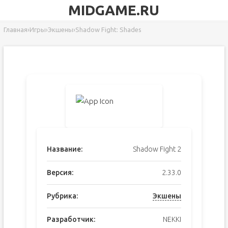
MIDGAME.RU
Главная
›
Игры
›
Экшены
›
Shadow Fight: Shades
Название:
Shadow Fight 2
Версия:
2.33.0
Рубрика:
Экшены
Разработчик:
NEKKI