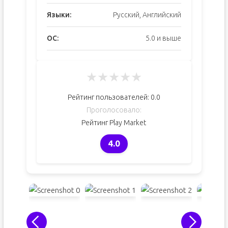
Языки:
Русский, Английский
ОС:
5.0 и выше
★
★
★
★
★
Рейтинг пользователей:
0.0
Проголосовало:
Рейтинг Play Market
4.0