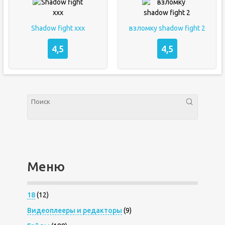
Shadow fight xxx
взломку shadow fight 2
4,5
4,5
Меню
18
(12)
Видеоплееры и редакторы
(9)