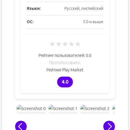
Языки:
Русский, Английский
ОС:
5.0 и выше
★
★
★
★
★
Рейтинг пользователей:
0.0
Проголосовало:
Рейтинг Play Market
4.0