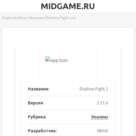
MIDGAME.RU
Главная
›
Игры
›
Экшены
›
Shadow fight xxx
Название:
Shadow Fight 2
Версия:
2.33.0
Рубрика:
Экшены
Разработчик:
NEKKI