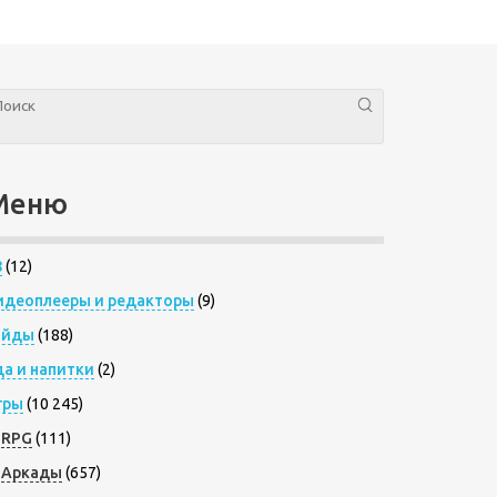
Меню
8
(12)
идеоплееры и редакторы
(9)
айды
(188)
да и напитки
(2)
гры
(10 245)
RPG
(111)
Аркады
(657)