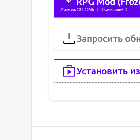
RPG Mod (Froz
Размер: 324.00Мб
Скачиваний: 0
Запросить об
Установить из