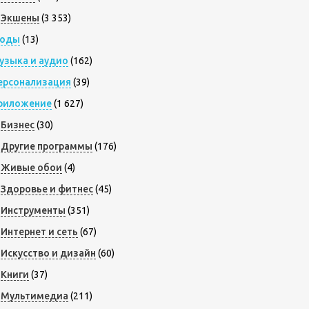
Экшены
(3 353)
оды
(13)
узыка и аудио
(162)
ерсонализация
(39)
риложение
(1 627)
Бизнес
(30)
Другие программы
(176)
Живые обои
(4)
Здоровье и фитнес
(45)
Инструменты
(351)
Интернет и сеть
(67)
Искусство и дизайн
(60)
Книги
(37)
Мультимедиа
(211)