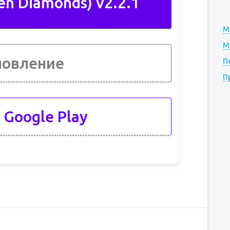
en Diamonds) v2.2.1
М
М
новление
П
П
 Google Play