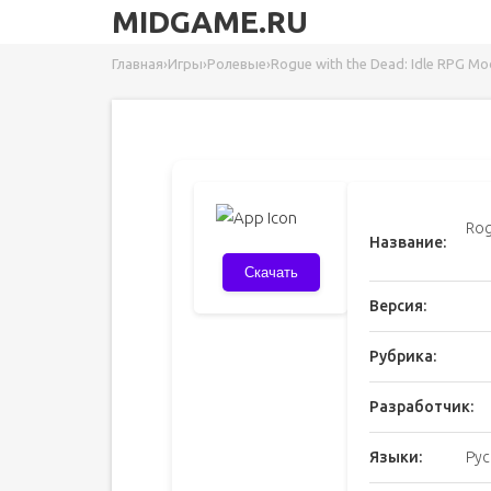
MIDGAME.RU
Главная
›
Игры
›
Ролевые
›
Rogue with the Dead: Idle RPG M
Rog
Название:
Скачать
Версия:
Рубрика:
Разработчик:
Языки:
Рус