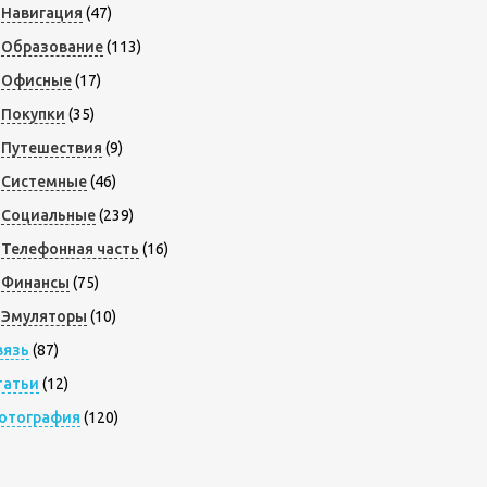
Навигация
(47)
Образование
(113)
Офисные
(17)
Покупки
(35)
Путешествия
(9)
Системные
(46)
Социальные
(239)
Телефонная часть
(16)
Финансы
(75)
Эмуляторы
(10)
вязь
(87)
татьи
(12)
отография
(120)