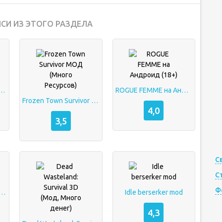
СИ ИЗ ЭТОГО РАЗДЕЛА
egacy на Android
ROGUE FEMME на Андроид (18+)
Frozen Town Survivor МОД (Много Ресурсов)
4,0
3,5
С
С
Ф
hell: Roguelike RPG
Idle berserker mod
4,3