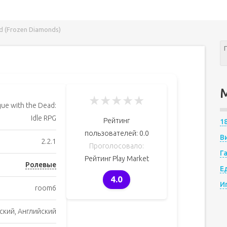
od (Frozen Diamonds)
★
★
★
★
★
ue with the Dead:
Idle RPG
Рейтинг
1
пользователей:
0.0
В
2.2.1
Проголосовало:
Г
Рейтинг Play Market
Ролевые
Е
4.0
И
room6
ский, Английский