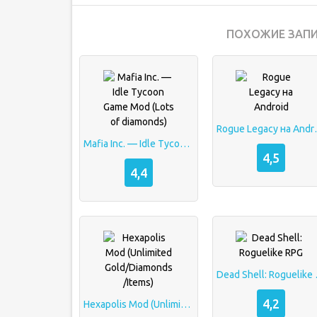
ПОХОЖИЕ ЗАПИ
Rogue L
Mafia Inc. — Idle Tycoon Game Mod (Lots of diamonds)
4,5
4,4
Dead S
4,2
Hexapolis Mod (Unlimited Gold/Diamonds/Items)