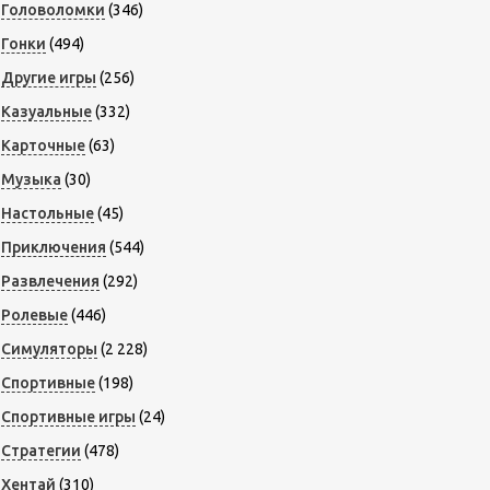
Головоломки
(346)
Гонки
(494)
Другие игры
(256)
Казуальные
(332)
Карточные
(63)
Музыка
(30)
Настольные
(45)
Приключения
(544)
Развлечения
(292)
Ролевые
(446)
Симуляторы
(2 228)
Спортивные
(198)
Спортивные игры
(24)
Стратегии
(478)
Хентай
(310)