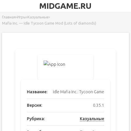
MIDGAME.RU
Главная
›
Игры
›
Казуальные
›
Mafia Inc. — Idle Tycoon Game Mod (Lots of diamonds)
Название:
Idle Mafia Inc.: Tycoon Game
Версия:
0.35.1
Рубрика:
Казуальные