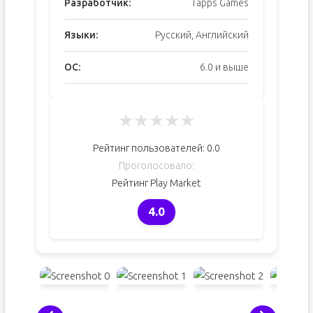
Разработчик:
Tapps Games
Языки:
Русский, Английский
ОС:
6.0 и выше
★
★
★
★
★
Рейтинг пользователей:
0.0
Проголосовало:
Рейтинг Play Market
4.0