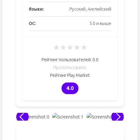
Языки:
Русский, Английский
ОС:
5.0 и выше
★
★
★
★
★
Рейтинг пользователей:
0.0
Проголосовало:
Рейтинг Play Market
4.0