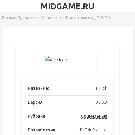
MIDGAME.RU
Главная
›
Приложение
›
Социальные
›
Приватный мод ТИКТОК
Название:
TikTok
Версия:
32.5.3
Рубрика:
Социальные
Разработчик:
TikTok Pte. Ltd.