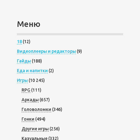
Меню
18
(12)
Видеоплееры и редакторы
(9)
Гайды
(188)
Еда и напитки
(2)
Игры
(10 245)
RPG
(111)
Аркады
(657)
Головоломки
(346)
Гонки
(494)
Другие игры
(256)
Казуальные
(332)