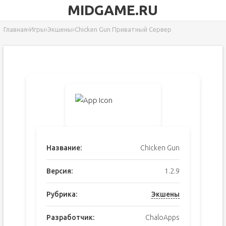
MIDGAME.RU
Главная
›
Игры
›
Экшены
›
Chicken Gun Приватный Сервер
Название:
Chicken Gun
Версия:
1.2.9
Рубрика:
Экшены
Разработчик:
ChaloApps