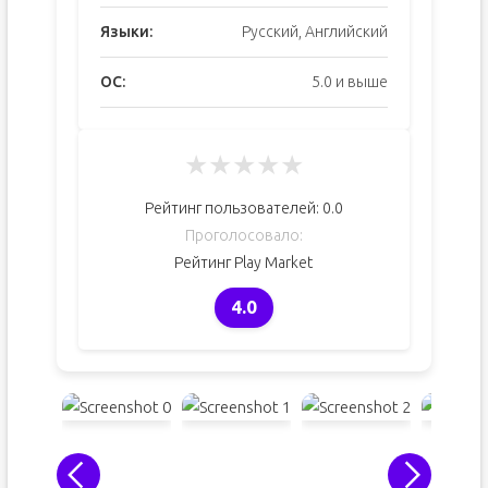
Языки:
Русский, Английский
ОС:
5.0 и выше
★
★
★
★
★
Рейтинг пользователей:
0.0
Проголосовало:
Рейтинг Play Market
4.0