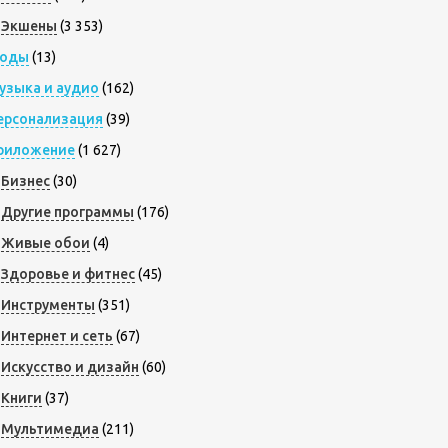
Экшены
(3 353)
оды
(13)
узыка и аудио
(162)
ерсонализация
(39)
риложение
(1 627)
Бизнес
(30)
Другие программы
(176)
Живые обои
(4)
Здоровье и фитнес
(45)
Инструменты
(351)
Интернет и сеть
(67)
Искусство и дизайн
(60)
Книги
(37)
Мультимедиа
(211)