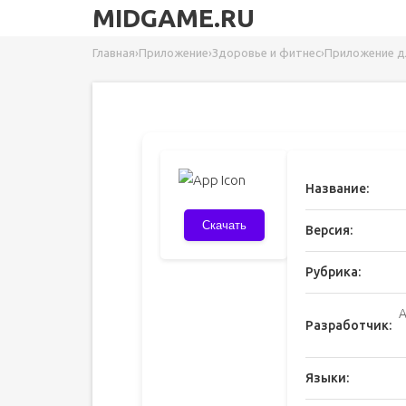
MIDGAME.RU
Главная
›
Приложение
›
Здоровье и фитнес
›
Приложение д
Название:
Скачать
Версия:
Рубрика:
A
Разработчик:
Языки: