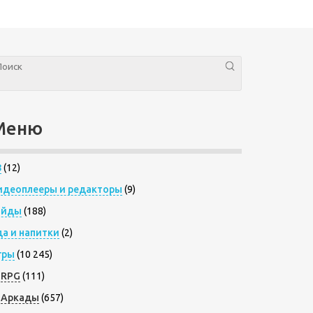
Меню
8
(12)
идеоплееры и редакторы
(9)
айды
(188)
да и напитки
(2)
гры
(10 245)
RPG
(111)
Аркады
(657)