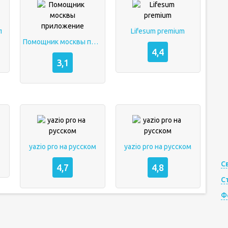
л
Lifesum premium
Помощник москвы приложение
4,4
3,1
yazio pro на русском
yazio pro на русском
С
4,7
4,8
С
Ф