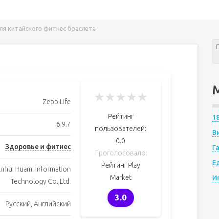
ля китайского фитнес браслета
★
★
★
★
★
Zepp Life
Рейтинг
1
6.9.7
пользователей:
В
0.0
Здоровье и фитнес
Г
Проголосовало:
Е
Рейтинг Play
nhui Huami Information
Market
И
Technology Co.,Ltd.
3.0
Русский, Английский