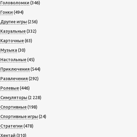
Головоломки
(346)
Гонки
(494)
Другие игры
(256)
Казуальные
(332)
Карточные
(63)
Музыка
(30)
Настольные
(45)
Приключения
(544)
Развлечения
(292)
Ролевые
(446)
Симуляторы
(2 228)
Спортивные
(198)
Спортивные игры
(24)
Стратегии
(478)
Хентай
(310)