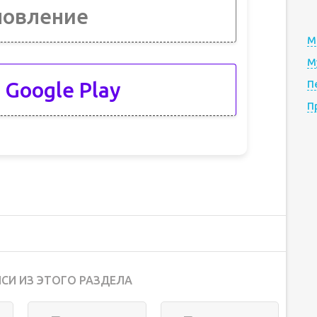
новление
М
М
 Google Play
П
П
СИ ИЗ ЭТОГО РАЗДЕЛА