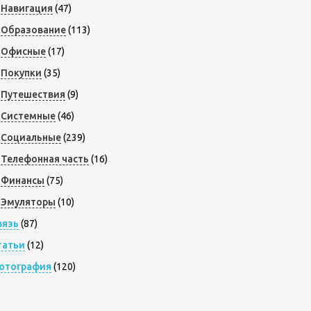
Навигация
(47)
Образование
(113)
Офисные
(17)
Покупки
(35)
Путешествия
(9)
Системные
(46)
Социальные
(239)
Телефонная часть
(16)
Финансы
(75)
Эмуляторы
(10)
вязь
(87)
татьи
(12)
отография
(120)