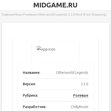
MIDGAME.RU
Главная
›
Игры
›
Ролевые
›
Otherworld Legends 2.3.0 Mod (Free Shopping)
Название:
Otherworld Legends
Версия:
2.3.0
Рубрика:
Ролевые
Разработчик:
ChillyRoom