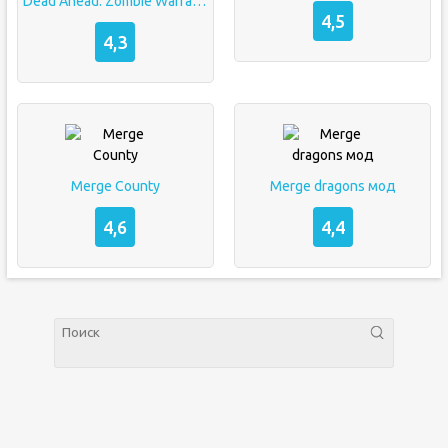
Dead Ahead: Zombie Warfare Mod (Free Shopping)
4,5
4,3
Merge County
Merge dragons мод
4,6
4,4