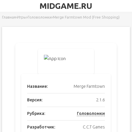
MIDGAME.RU
Главная
›
Игры
›
Головоломки
›
Merge Farmtown Mod (Free Shopping)
Название:
Merge Farmtown
Версия:
2.1.6
Рубрика:
Головоломки
Разработчик:
C.C.T Games