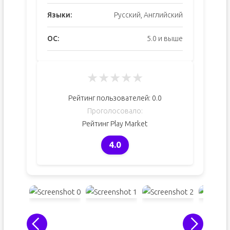
Языки:
Русский, Английский
ОС:
5.0 и выше
★
★
★
★
★
Рейтинг пользователей:
0.0
Проголосовало:
Рейтинг Play Market
4.0