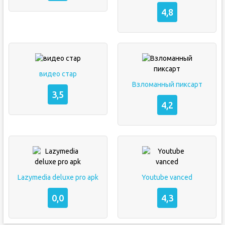
4,8
видео стар
Взломанный пиксарт
3,5
4,2
Lazymedia deluxe pro apk
Youtube vanced
0,0
4,3