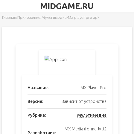
MIDGAME.RU
Главная
›
Приложение
›
Мультимедиа
›
Mx player pro apk
Название:
MX Player Pro
Версия:
Зависит от устройства
Рубрика:
Мультимедиа
MX Media (formerly J2
Разработчик: