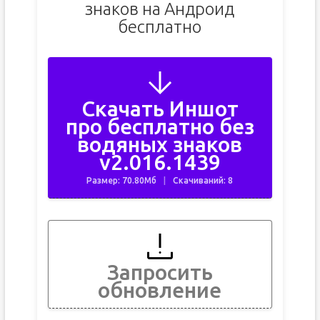
знаков на Андроид
бесплатно
Скачать Иншот
про бесплатно без
водяных знаков
v2.016.1439
Размер: 70.80Мб
Скачиваний: 8
Запросить
обновление