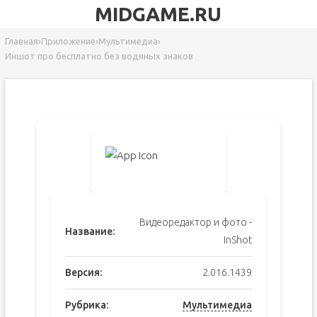
MIDGAME.RU
Главная
›
Приложение
›
Мультимедиа
›
Иншот про бесплатно без водяных знаков
Видеоредактор и фото -
Название:
InShot
Версия:
2.016.1439
Рубрика:
Мультимедиа