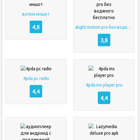
взлом иншот
4,8
alight motion pro без водяного бесплатно
3,8
4pda pc radio
4pda mx player pro
4,4
4,4