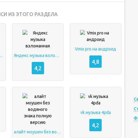
СИ ИЗ ЭТОГО РАЗДЕЛА
Vmix pro на андроид
з водяного знака
Яндекс музыка взломанная
4,8
4,2
С
С
vk музыка 4pda
Ф
4,2
алайт моушен без водяного знака полную версию