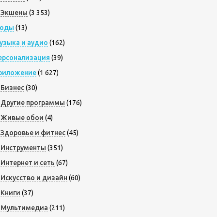
Экшены
(3 353)
оды
(13)
узыка и аудио
(162)
ерсонализация
(39)
риложение
(1 627)
Бизнес
(30)
Другие программы
(176)
Живые обои
(4)
Здоровье и фитнес
(45)
Инструменты
(351)
Интернет и сеть
(67)
Искусство и дизайн
(60)
Книги
(37)
Мультимедиа
(211)