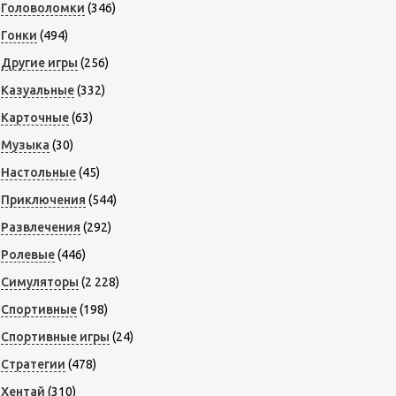
Головоломки
(346)
Гонки
(494)
Другие игры
(256)
Казуальные
(332)
Карточные
(63)
Музыка
(30)
Настольные
(45)
Приключения
(544)
Развлечения
(292)
Ролевые
(446)
Симуляторы
(2 228)
Спортивные
(198)
Спортивные игры
(24)
Стратегии
(478)
Хентай
(310)