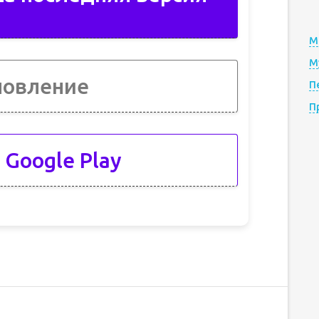
М
М
новление
П
П
 Google Play