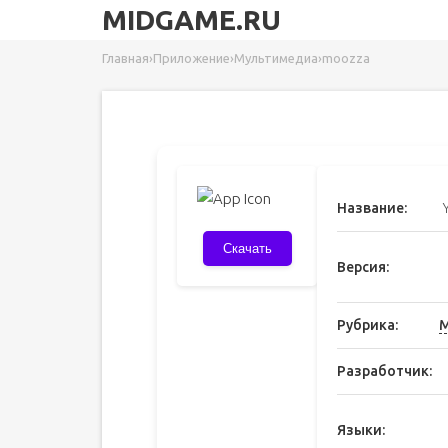
MIDGAME.RU
Главная
›
Приложение
›
Мультимедиа
›
moozza
Название:
Скачать
Версия:
Рубрика:
М
Разработчик:
Языки: