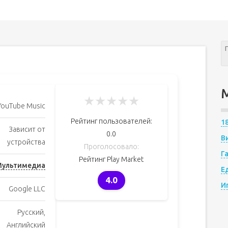
★
★
★
★
★
YouTube Music
Рейтинг пользователей:
1
Зависит от
0.0
В
устройства
Проголосовало:
Г
Рейтинг Play Market
ультимедиа
Е
4.0
И
Google LLC
Русский,
Английский