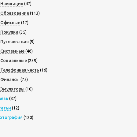
Навигация
(47)
Образование
(113)
Офисные
(17)
Покупки
(35)
Путешествия
(9)
Системные
(46)
Социальные
(239)
Телефонная часть
(16)
Финансы
(75)
Эмуляторы
(10)
вязь
(87)
татьи
(12)
отография
(120)