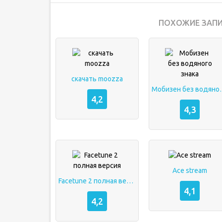
ПОХОЖИЕ ЗАПИ
скачать moozza
Мобизен бе
4,2
4,3
Ace stream
Facetune 2 полная версия
4,1
4,2