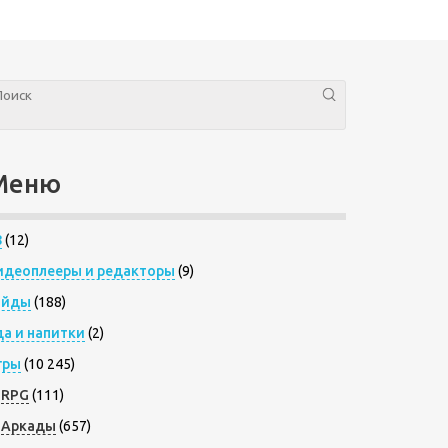
Меню
8
(12)
идеоплееры и редакторы
(9)
айды
(188)
да и напитки
(2)
гры
(10 245)
RPG
(111)
Аркады
(657)