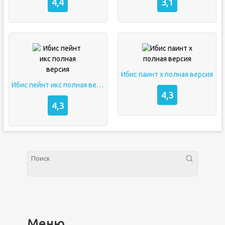
4,4
3,1
Ибис паинт х полная версия
Ибис пейнт икс полная версия
4,3
4,3
Меню