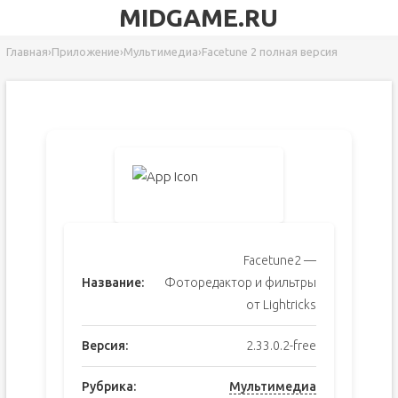
MIDGAME.RU
Главная
›
Приложение
›
Мультимедиа
›
Facetune 2 полная версия
Facetune2 —
Название:
Фоторедактор и фильтры
от Lightricks
Версия:
2.33.0.2-free
Рубрика:
Мультимедиа