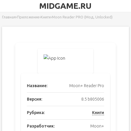
MIDGAME.RU
Главная
›
Приложение
›
Книги
›
Moon Reader PRO (Мод, Unlocked)
Название:
Moon+ Reader Pro
Версия:
8.5 b805006
Рубрика:
Книги
Разработчик:
Moon+