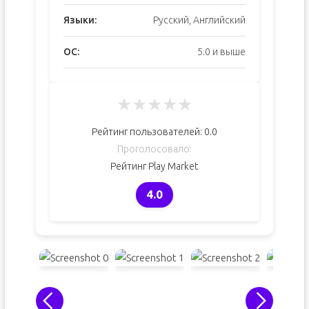
Языки:
Русский, Английский
ОС:
5.0 и выше
★
★
★
★
★
Рейтинг пользователей:
0.0
Проголосовало:
Рейтинг Play Market
4.0