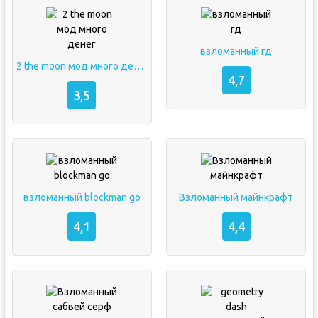
взломанный гд
2 the moon мод много денег
4,7
3,5
взломанный blockman go
Взломанный майнкрафт
4,1
4,4