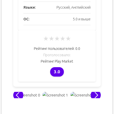
Языки:
Русский, Английский
ОС:
5.0 и выше
★
★
★
★
★
Рейтинг пользователей:
0.0
Проголосовало:
Рейтинг Play Market
3.0