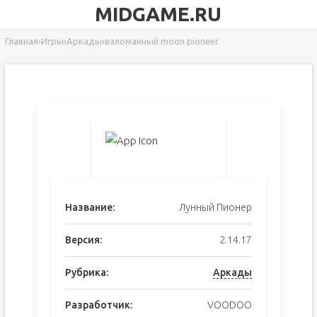
MIDGAME.RU
Главная
›
Игры
›
Аркады
›
взломанный moon pioneer
Название:
Лунный Пионер
Версия:
2.14.17
Рубрика:
Аркады
Разработчик:
VOODOO