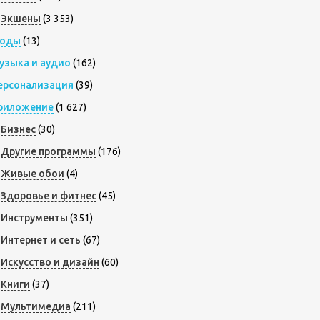
Экшены
(3 353)
оды
(13)
узыка и аудио
(162)
ерсонализация
(39)
риложение
(1 627)
Бизнес
(30)
Другие программы
(176)
Живые обои
(4)
Здоровье и фитнес
(45)
Инструменты
(351)
Интернет и сеть
(67)
Искусство и дизайн
(60)
Книги
(37)
Мультимедиа
(211)