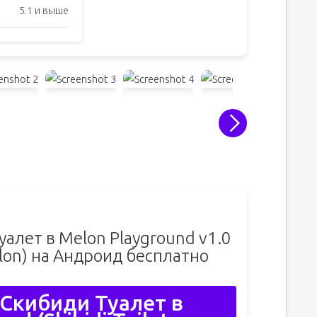
5.1 и выше
алет в Melon Playground v1.0
Melon) на Андроид бесплатно
Скибиди Туалет в