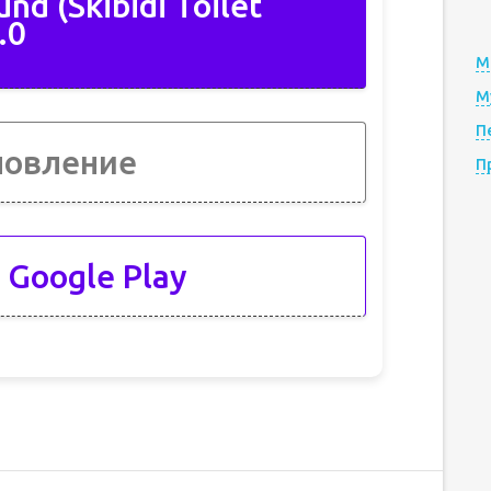
nd (Skibidi Toilet
.0
М
М
П
новление
П
 Google Play