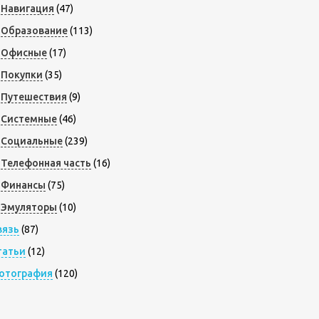
Навигация
(47)
Образование
(113)
Офисные
(17)
Покупки
(35)
Путешествия
(9)
Системные
(46)
Социальные
(239)
Телефонная часть
(16)
Финансы
(75)
Эмуляторы
(10)
вязь
(87)
татьи
(12)
отография
(120)