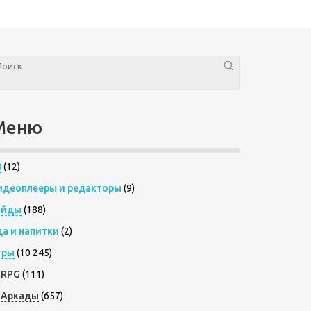
Меню
8
(12)
идеоплееры и редакторы
(9)
айды
(188)
да и напитки
(2)
гры
(10 245)
RPG
(111)
Аркады
(657)