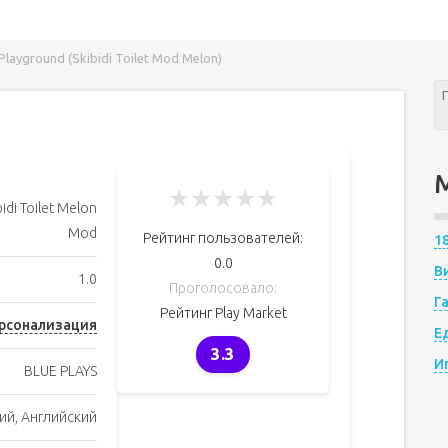
ayground (Skibidi Toilet Mod Melon)
★
★
★
★
★
bidi Toilet Melon
Mod
Рейтинг пользователей:
1
0.0
В
1.0
Проголосовало:
Г
Рейтинг Play Market
рсонализация
Е
3.3
И
BLUE PLAYS
ий, Английский