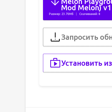
Melon Playgrou
Mod Melon) v1
Размер: 23.70Мб
Скачиваний: 8
Запросить об
Установить из