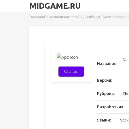
MIDGAME.RU
Главная
›
Персонализация
›
МОД Скибиди Туалет в Melon Pl
Ski
Название:
Скачать
Версия:
Рубрика:
Пе
Разработчик:
Языки:
Русск