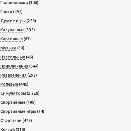
Головоломки
(346)
Гонки
(494)
Другие игры
(256)
Казуальные
(332)
Карточные
(63)
Музыка
(30)
Настольные
(45)
Приключения
(544)
Развлечения
(292)
Ролевые
(446)
Симуляторы
(2 228)
Спортивные
(198)
Спортивные игры
(24)
Стратегии
(478)
Хентай
(310)