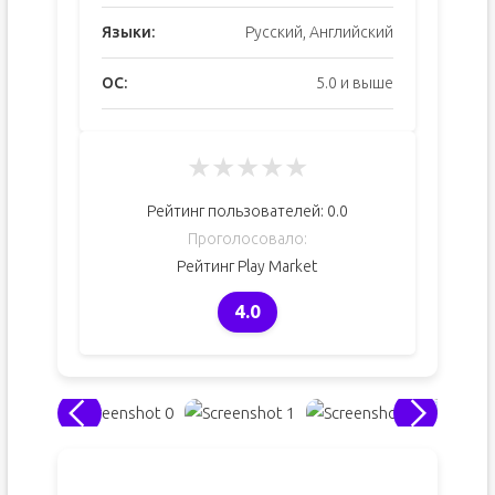
Языки:
Русский, Английский
ОС:
5.0 и выше
★
★
★
★
★
Рейтинг пользователей:
0.0
Проголосовало:
Рейтинг Play Market
4.0