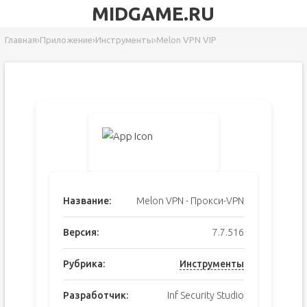
MIDGAME.RU
Главная
›
Приложение
›
Инструменты
›
Melon VPN VIP
Название:
Melon VPN - Прокси-VPN
Версия:
7.7.516
Рубрика:
Инструменты
Разработчик:
Inf Security Studio