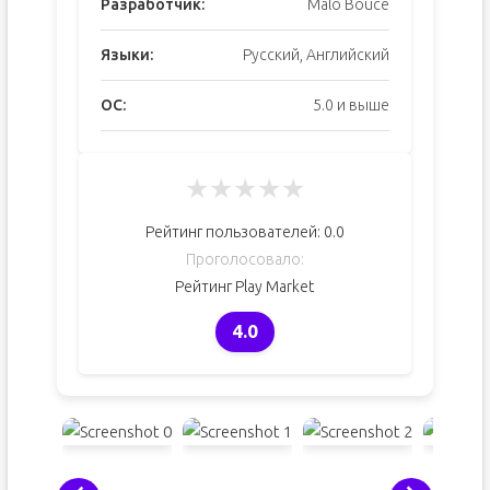
Разработчик:
Malo Boucé
Языки:
Русский, Английский
ОС:
5.0 и выше
★
★
★
★
★
Рейтинг пользователей:
0.0
Проголосовало:
Рейтинг Play Market
4.0