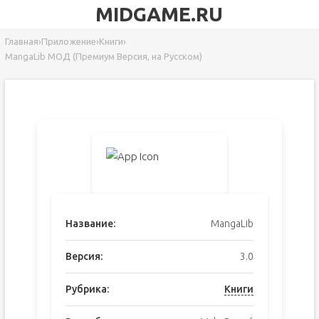
MIDGAME.RU
Главная
›
Приложение
›
Книги
›
MangaLib МОД (Премиум Версия, на Русском)
Название:
MangaLib
Версия:
3.0
Рубрика:
Книги