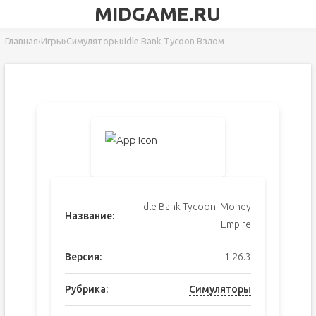
MIDGAME.RU
Главная
›
Игры
›
Симуляторы
›
Idle Bank Tycoon Взлом
Idle Bank Tycoon: Money
Название:
Empire
Версия:
1.26.3
Рубрика:
Симуляторы