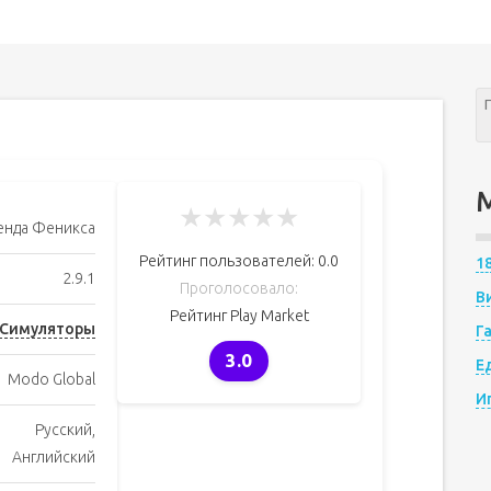
★
★
★
★
★
енда Феникса
Рейтинг пользователей:
0.0
1
2.9.1
Проголосовало:
В
Рейтинг Play Market
Симуляторы
Г
3.0
Е
Modo Global
И
Русский,
Английский