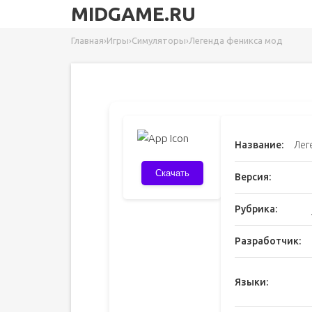
MIDGAME.RU
Главная
›
Игры
›
Симуляторы
›
Легенда феникса мод
Название:
Лег
Скачать
Версия:
Рубрика:
Разработчик:
Языки: