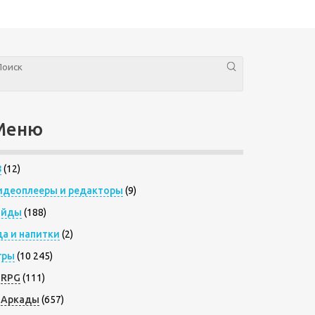
Меню
8
(12)
идеоплееры и редакторы
(9)
айды
(188)
да и напитки
(2)
гры
(10 245)
RPG
(111)
Аркады
(657)