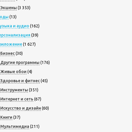
Экшены
(3 353)
оды
(13)
узыка и аудио
(162)
ерсонализация
(39)
риложение
(1 627)
Бизнес
(30)
Другие программы
(176)
Живые обои
(4)
Здоровье и фитнес
(45)
Инструменты
(351)
Интернет и сеть
(67)
Искусство и дизайн
(60)
Книги
(37)
Мультимедиа
(211)