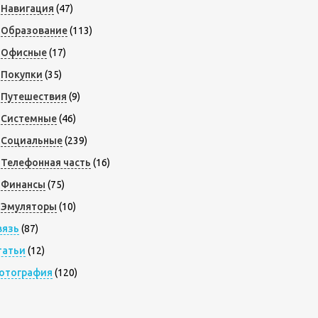
Навигация
(47)
Образование
(113)
Офисные
(17)
Покупки
(35)
Путешествия
(9)
Системные
(46)
Социальные
(239)
Телефонная часть
(16)
Финансы
(75)
Эмуляторы
(10)
вязь
(87)
татьи
(12)
отография
(120)