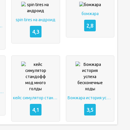
бомжара
spin tires на андроид
2,8
а мод много денег
4,3
ть взлом симулятор бога
кейс симулятор стандофф мод много голды
Бомжара история успеха бесконечные ходы
4,1
3,5