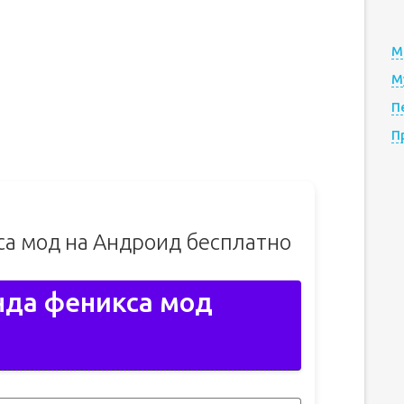
М
М
П
П
са мод на Андроид бесплатно
нда феникса мод