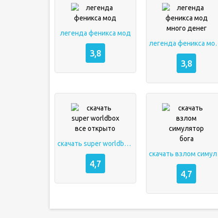
легенда феникса мод
легенда феникс
3,8
3,8
скачать super worldbox все открыто
скача
4,7
4,7