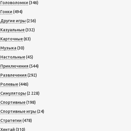
Головоломки
(346)
Гонки
(494)
Другие игры
(256)
Казуальные
(332)
Карточные
(63)
Музыка
(30)
Настольные
(45)
Приключения
(544)
Развлечения
(292)
Ролевые
(446)
Симуляторы
(2 228)
Спортивные
(198)
Спортивные игры
(24)
Стратегии
(478)
Хентай
(310)